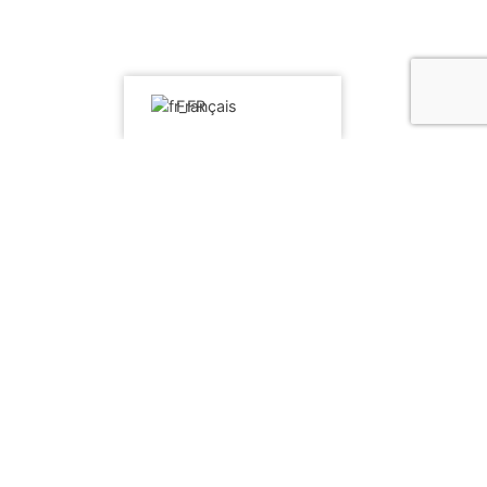
Français
Homepage
Qui Sommes-nous
Services
Produits
Contacts